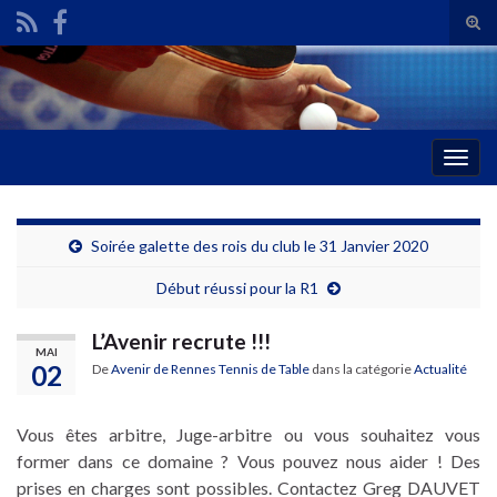
Tog
sear
Search for:
for
Togg
navig
Soirée galette des rois du club le 31 Janvier 2020
Début réussi pour la R1
L’Avenir recrute !!!
MAI
02
De
Avenir de Rennes Tennis de Table
dans la catégorie
Actualité
Vous êtes arbitre, Juge-arbitre ou vous souhaitez vous
former dans ce domaine ? Vous pouvez nous aider ! Des
prises en charges sont possibles. Contactez Greg DAUVET