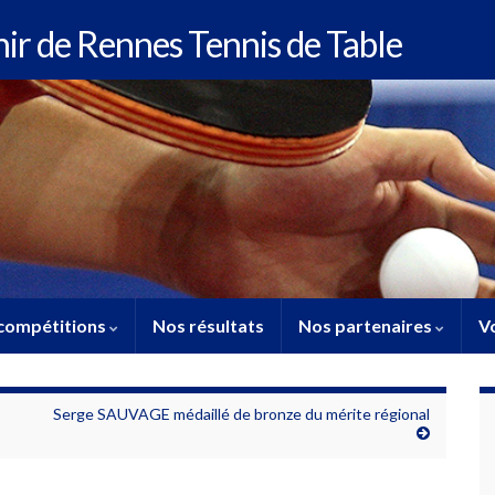
enir de Rennes Tennis de Table
compétitions
Nos résultats
Nos partenaires
Vo
Serge SAUVAGE médaillé de bronze du mérite régional