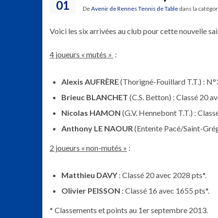
01
De
Avenir de Rennes Tennis de Table
dans la catégo
Voici les six arrivées au club pour cette nouvelle sai
4 joueurs « mutés »
:
Alexis AUFRÈRE
(Thorigné-Fouillard T.T.) : N
Brieuc BLANCHET
(C.S. Betton) : Classé 20 a
Nicolas HAMON
(G.V. Hennebont T.T.) : Class
Anthony LE NAOUR
(Entente Pacé/Saint-Grégo
2 joueurs « non-mutés »
:
Matthieu DAVY
: Classé 20 avec 2028 pts*.
Olivier PEISSON
: Classé 16 avec 1655 pts*.
* Classements et points au 1er septembre 2013.