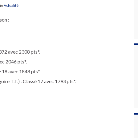
rie
Actualité
son :
°372 avec 2308 pts*.
vec 2046 pts*.
é 18 avec 1848 pts*.
ire T.T.) : Classé 17 avec 1793 pts*.