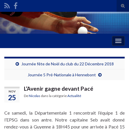
Tog
sear
Search for:
for
Togg
navig
Journée fête de Noël du club du 22 Décembre 2018
Journée 5 Pré-Nationale à Hennebont
L’Avenir gagne devant Pacé
NOV
25
De
Nicolas
dans la catégorie
Actualité
Ce samedi, la Départementale 1 rencontrait l’équipe 1 de
l’EPSG dans son antre. Notre capitaine Seb avait donné
rendez-vous à Guyenne à 18H45 pour une arrivée à Pacé 15