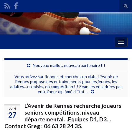
Tog
sear
Search for:
for
Togg
navig
Nouveau maillot, nouveau partenaire !!!
Vous arrivez sur Rennes et cherchez un club…L’Avenir de
Rennes propose des entraînements pour les jeunes, les
adultes…en loisirs, en compétition !!! Séances encadrées par
entraîneur diplômé d’Etat….
L’Avenir de Rennes recherche joueurs
JUIN
seniors compétitions, niveau
27
départemental…Equipes D1, D3…
Contact Greg : 06 63 28 24 35.