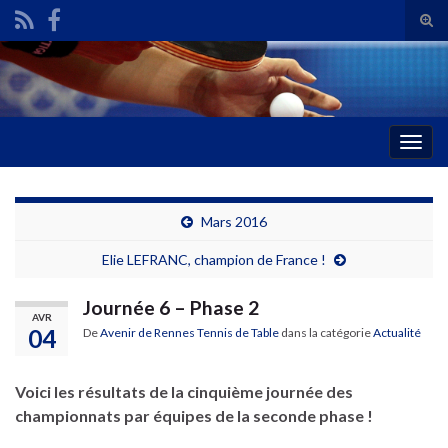
Tog
sear
Search for:
for
Togg
navig
Mars 2016
Elie LEFRANC, champion de France !
Journée 6 – Phase 2
AVR
04
De
Avenir de Rennes Tennis de Table
dans la catégorie
Actualité
Voici les résultats de la cinquième journée des
championnats par équipes de la seconde phase !