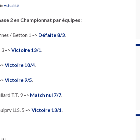
rie
Actualité
 phase 2 en Championnat par équipes
:
nnes / Betton 1 –>
Défaite 8/3
.
t 3 –>
Victoire 13/1
.
 –>
Victoire 10/4
.
 –>
Victoire 9/5
.
llard T.T. 9 –>
Match nul 7/7
.
uipry U.S. 5 –>
Victoire 13/1
.
!!!