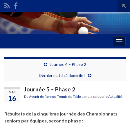
Tog
sear
Search for:
for
Togg
navig
Journée 4 – Phase 2
Dernier match à domicile !
Journée 5 – Phase 2
MAR
16
De
Avenir de Rennes Tennis de Table
dans la catégorie
Actualité
Résultats de la cinquième journée des Championnats
seniors par équipes, seconde phase :