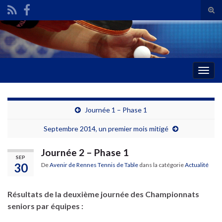
Tog
sear
Search for:
for
Togg
navig
Journée 1 – Phase 1
Septembre 2014, un premier mois mitigé
Journée 2 – Phase 1
SEP
30
De
Avenir de Rennes Tennis de Table
dans la catégorie
Actualité
Résultats de la deuxième journée des Championnats
seniors par équipes :