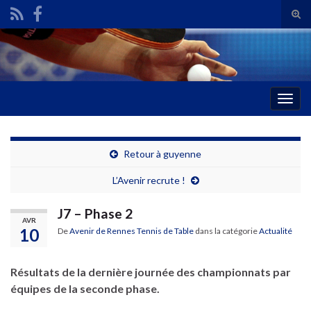
Tog
sear
Search for:
for
Togg
navig
Retour à guyenne
L’Avenir recrute !
J7 – Phase 2
AVR
10
De
Avenir de Rennes Tennis de Table
dans la catégorie
Actualité
Résultats de la dernière journée des championnats par
équipes de la seconde phase.