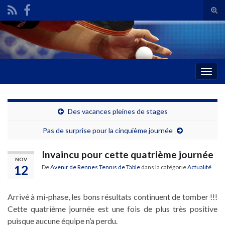
Tog
sear
Search for:
for
Togg
navig
Des vacances pleines de stages
Pas de surprise pour la cinquième journée
Invaincu pour cette quatrième journée
NOV
12
De
Avenir de Rennes Tennis de Table
dans la catégorie
Actualité
Arrivé à mi-phase, les bons résultats continuent de tomber !!!
Cette quatrième journée est une fois de plus très positive
puisque aucune équipe n’a perdu.