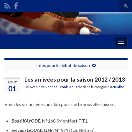
Tog
sear
Search for:
for
Togg
navig
Infos pour le début de saison
Les arrivées pour la saison 2012 / 2013
AOÛT
01
De
Avenir de Rennes Tennis de Table
dans la catégorie
Actualité
Voici les six arrivées au club pour cette nouvelle saison :
Bodé KAYODÉ
, N°168 (Montfort T.T.).
Sylvain GOUAILLIER
, N°679 (C.S. Betton).