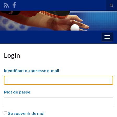
Tog
sear
Search for:
for
Togg
navig
Login
Identifiant ou adresse e-mail
Mot de passe
Se souvenir de moi